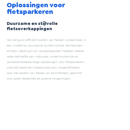
Oplossingen voor
fietsparkeren
Duurzame en stijlvolle
fietsoverkappingen
Het veilig en efficiënt stallen van fietsen is essentieel in
een moderne, duurzame buitenruimte. Gemeenten,
scholen, bedrijven en recreatieparken hebben steeds
vaker behoefte aan robuuste, onderhoudsvrije en
vandalismebestendige oplossingen voor fietsparkeren.
VrienDD biedt een breed scala aan mogelijkheden
voor het stallen van fietsen en bromfietsen, geschikt
voor zowel stedelijke als groene omgevingen.