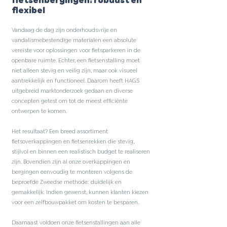
fietsenbergingen: robuust en
flexibel
Vandaag de dag zijn onderhoudsvrije en
vandalismebestendige materialen een absolute
vereiste voor oplossingen voor fietsparkeren in de
openbare ruimte. Echter, een fietsenstalling moet
niet alleen stevig en veilig zijn, maar ook visueel
aantrekkelijk en functioneel. Daarom heeft HAGS
uitgebreid marktonderzoek gedaan en diverse
concepten getest om tot de meest efficiënte
ontwerpen te komen.
Het resultaat? Een breed assortiment
fietsoverkappingen en fietsenrekken die stevig,
stijlvol en binnen een realistisch budget te realiseren
zijn. Bovendien zijn al onze overkappingen en
bergingen eenvoudig te monteren volgens de
beproefde Zweedse methode: duidelijk en
gemakkelijk. Indien gewenst, kunnen klanten kiezen
voor een zelfbouwpakket om kosten te besparen.
Daarnaast voldoen onze fietsenstallingen aan alle