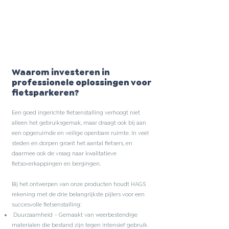
Waarom investeren in
professionele oplossingen voor
fietsparkeren?​
Een goed ingerichte fietsenstalling verhoogt niet
alleen het gebruiksgemak, maar draagt ook bij aan
een opgeruimde en veilige openbare ruimte. In veel
steden en dorpen groeit het aantal fietsers, en
daarmee ook de vraag naar kwalitatieve
fietsoverkappingen en bergingen.
Bij het ontwerpen van onze producten houdt HAGS
rekening met de drie belangrijkste pijlers voor een
succesvolle fietsenstalling:
Duurzaamheid – Gemaakt van weerbestendige
materialen die bestand zijn tegen intensief gebruik.