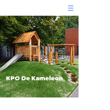
KPO De Kameleon
Een buitenruimte om écht samen te